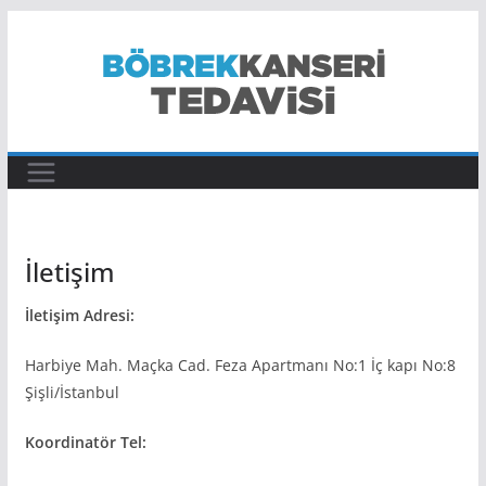
Skip
to
content
İletişim
İletişim Adresi:
Harbiye Mah. Maçka Cad. Feza Apartmanı No:1 İç kapı No:8
Şişli/İstanbul
Koordinatör Tel: