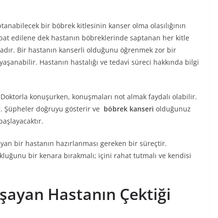
ptanabilecek bir böbrek kitlesinin kanser olma olasılığının
pat edilene dek hastanın böbreklerinde saptanan her kitle
tadır. Bir hastanın kanserli olduğunu öğrenmek zor bir
aşanabilir. Hastanın hastalığı ve tedavi süreci hakkında bilgi
z. Doktorla konuşurken, konuşmaları not almak faydalı olabilir.
ğlar. Şüpheler doğruyu gösterir ve
böbrek kanseri
olduğunuz
başlayacaktır.
yan bir hastanın hazırlanması gereken bir süreçtir.
uğunu bir kenara bırakmalı; içini rahat tutmalı ve kendisi
aşayan Hastanın Çektiği