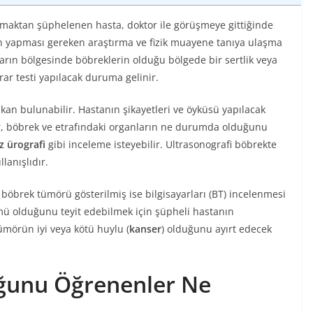
maktan şüphelenen hasta, doktor ile görüşmeye gittiğinde
n yapması gereken araştırma ve fizik muayene tanıya ulaşma
arın bölgesinde böbreklerin olduğu bölgede bir sertlik veya
drar testi yapılacak duruma gelinir.
kan bulunabilir. Hastanın şikayetleri ve öyküsü yapılacak
tor, böbrek ve etrafındaki organların ne durumda olduğunu
z ürografi
gibi inceleme isteyebilir. Ultrasonografi böbrekte
lanışlıdır.
böbrek tümörü gösterilmiş ise bilgisayarları (BT) incelenmesi
 mü olduğunu teyit edebilmek için şüpheli hastanın
ümörün iyi veya kötü huylu (
kanser
) olduğunu ayırt edecek
ğunu Öğrenenler Ne