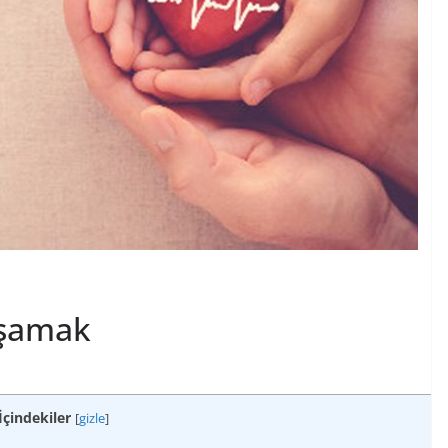
aşamak
İçindekiler
[
gizle
]