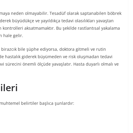
nmaya neden olmayabilir. Tesadüf olarak saptanabilen böbrek
iderek büyüdükçe ve yayıldıkça tedavi olasılıkları yavaştan
n kontrolleri aksatmamaktır. Bu şekilde rastlantısal yakalama
 hale gelir.
birazcık bile şüphe ediyorsa, doktora gitmeli ve rutin
lde hastalık giderek büyümeden ve risk oluşmadan tedavi
davi sürecini önemli ölçüde yavaşlatır. Hasta duyarlı olmalı ve
ileri
uhtemel belirtiler başlıca şunlardır:
i